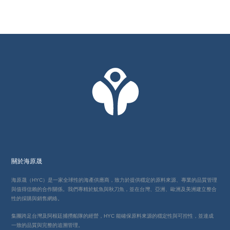
關於海原晟
海原晟（HYC）是一家全球性的海產供應商，致力於提供穩定的原料來源、專業的品質管理
與值得信賴的合作關係。我們專精於魷魚與秋刀魚，並在台灣、亞洲、歐洲及美洲建立整合
性的採購與銷售網絡。
集團跨足台灣及阿根廷捕撈船隊的經營，HYC 能確保原料來源的穩定性與可控性，並達成
一致的品質與完整的追溯管理。