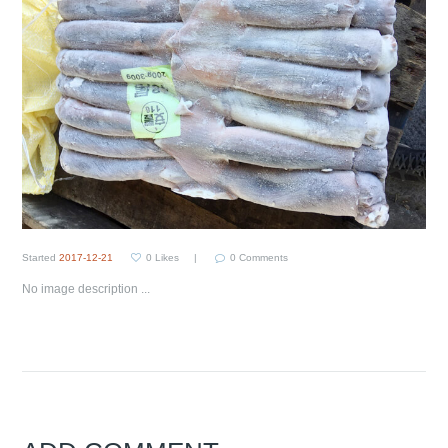
Started
2017-12-21
0
Likes
0
Comments
No image description ...