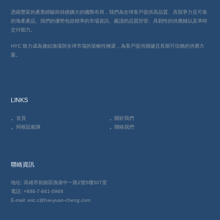
憑藉豐富的產業經驗與持續擴大的國際布局，我們為全球客戶提供高品質、具競爭力且可靠
的海產產品。我們的優勢包括精準的市場資訊、嚴謹的品質控管、具韌性的供應鏈以及準時
交付能力。
HYC 致力成為連結漁場與全球市場的策略性橋梁，為客戶提供穩健且長期可信賴的供應方
案。
LINKS
首頁
關於我們
阿根廷船隊
聯絡我們
聯絡資訊
地址: 高雄市前鎮區漁港中一路2號5樓507室
電話: +886-7-841-0968
E-mail: eric.c@hai-yuan-cheng.com