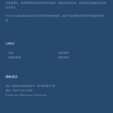
的海產產品。我們的優勢包括精準的市場資訊、嚴謹的品質控管、具韌性的供應鏈以及準時
交付能力。
HYC 致力成為連結漁場與全球市場的策略性橋梁，為客戶提供穩健且長期可信賴的供應方
案。
LINKS
首頁
關於我們
阿根廷船隊
聯絡我們
聯絡資訊
地址: 高雄市前鎮區漁港中一路2號5樓507室
電話: +886-7-841-0968
E-mail: eric.c@hai-yuan-cheng.com