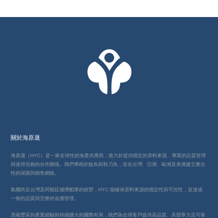
關於海原晟
海原晟（HYC）是一家全球性的海產供應商，致力於提供穩定的原料來源、專業的品質管理
與值得信賴的合作關係。我們專精於魷魚與秋刀魚，並在台灣、亞洲、歐洲及美洲建立整合
性的採購與銷售網絡。
集團跨足台灣及阿根廷捕撈船隊的經營，HYC 能確保原料來源的穩定性與可控性，並達成
一致的品質與完整的追溯管理。
憑藉豐富的產業經驗與持續擴大的國際布局，我們為全球客戶提供高品質、具競爭力且可靠