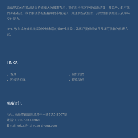
憑藉豐富的產業經驗與持續擴大的國際布局，我們為全球客戶提供高品質、具競爭力且可靠
的海產產品。我們的優勢包括精準的市場資訊、嚴謹的品質控管、具韌性的供應鏈以及準時
交付能力。
HYC 致力成為連結漁場與全球市場的策略性橋梁，為客戶提供穩健且長期可信賴的供應方
案。
LINKS
首頁
關於我們
阿根廷船隊
聯絡我們
聯絡資訊
地址: 高雄市前鎮區漁港中一路2號5樓507室
電話: +886-7-841-0968
E-mail: eric.c@hai-yuan-cheng.com