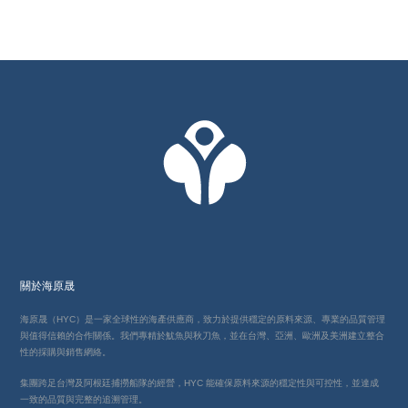
關於海原晟
海原晟（HYC）是一家全球性的海產供應商，致力於提供穩定的原料來源、專業的品質管理
與值得信賴的合作關係。我們專精於魷魚與秋刀魚，並在台灣、亞洲、歐洲及美洲建立整合
性的採購與銷售網絡。
集團跨足台灣及阿根廷捕撈船隊的經營，HYC 能確保原料來源的穩定性與可控性，並達成
一致的品質與完整的追溯管理。