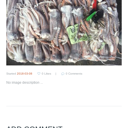
Started
2018-03-08
0
Likes
0
Comments
No image description ...