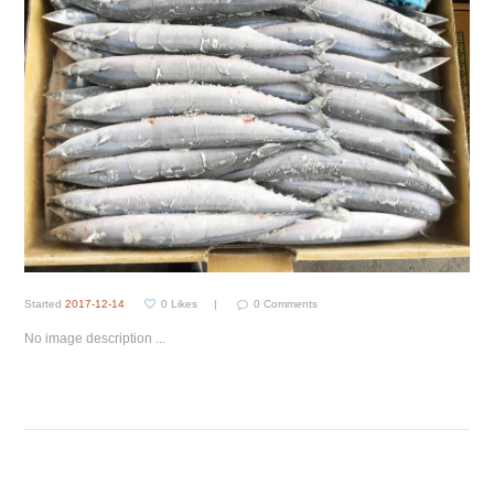
Started
2017-12-14
0
Likes
0
Comments
No image description ...