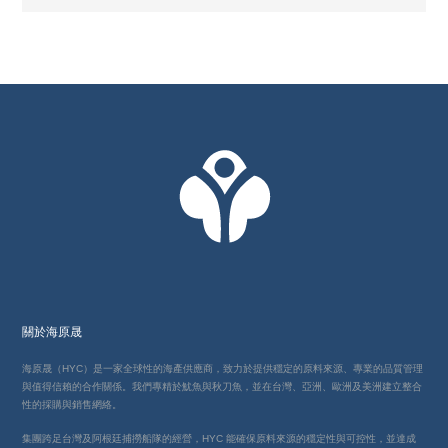
關於海原晟
海原晟（HYC）是一家全球性的海產供應商，致力於提供穩定的原料來源、專業的品質管理
與值得信賴的合作關係。我們專精於魷魚與秋刀魚，並在台灣、亞洲、歐洲及美洲建立整合
性的採購與銷售網絡。
集團跨足台灣及阿根廷捕撈船隊的經營，HYC 能確保原料來源的穩定性與可控性，並達成