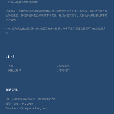
一致的品質與完整的追溯管理。
憑藉豐富的產業經驗與持續擴大的國際布局，我們為全球客戶提供高品質、具競爭力且可靠
的海產產品。我們的優勢包括精準的市場資訊、嚴謹的品質控管、具韌性的供應鏈以及準時
交付能力。
HYC 致力成為連結漁場與全球市場的策略性橋梁，為客戶提供穩健且長期可信賴的供應方
案。
LINKS
首頁
關於我們
阿根廷船隊
聯絡我們
聯絡資訊
地址: 高雄市前鎮區漁港中一路2號5樓507室
電話: +886-7-841-0968
E-mail: eric.c@hai-yuan-cheng.com