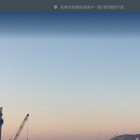
高雄市前鎮區漁港中一路2號5樓507室,