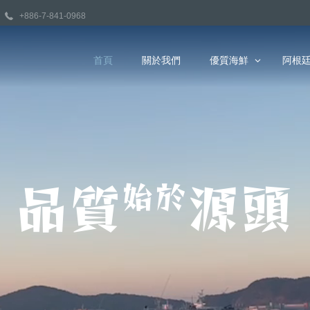
+886-7-841-0968
首頁
關於我們
優質海鮮
阿根
品質
源頭
始於