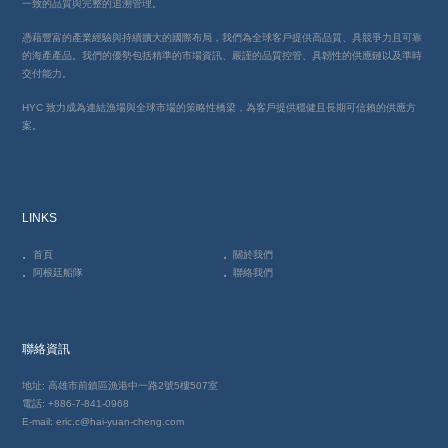
一致的品質與完整的追溯管理。
憑藉豐富的產業經驗與持續擴大的國際布局，我們為全球客戶提供高品質、具競爭力且可靠
的海產產品。我們的優勢包括精準的市場資訊、嚴謹的品質控管、具韌性的供應鏈以及準時
交付能力。
HYC 致力成為連結漁場與全球市場的策略性橋梁，為客戶提供穩健且長期可信賴的供應方
案。
LINKS
首頁
關於我們
阿根廷船隊
聯絡我們
聯絡資訊
地址: 高雄市前鎮區漁港中一路2號5樓507室
電話: +886-7-841-0968
E-mail: eric.c@hai-yuan-cheng.com