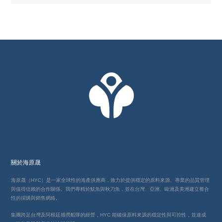
關於海原晟
海原晟（HYC）是一家全球性的海產供應商，致力於提供穩定的原料來源、專業的品質管理
與值得信賴的合作關係。我們專精於魷魚與秋刀魚，並在台灣、亞洲、歐洲及美洲建立整合
性的採購與銷售網絡。
集團跨足台灣及阿根廷捕撈船隊的經營，HYC 能確保原料來源的穩定性與可控性，並達成